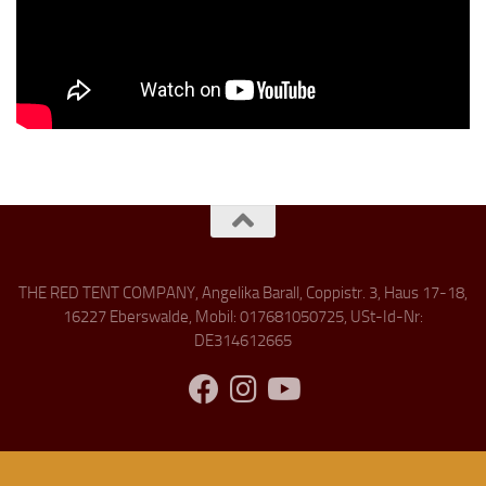
THE RED TENT COMPANY, Angelika Barall, Coppistr. 3, Haus 17-18,
16227 Eberswalde, Mobil: 017681050725, USt-Id-Nr:
DE314612665