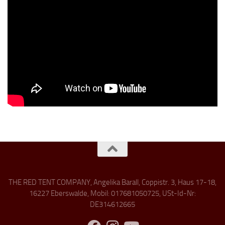
THE RED TENT COMPANY, Angelika Barall, Coppistr. 3, Haus 17-18,
16227 Eberswalde, Mobil: 017681050725, USt-Id-Nr:
DE314612665