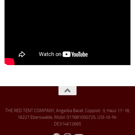
THE RED TENT COMPANY, Angelika Barall, Coppistr. 3, Haus 17-18,
16227 Eberswalde, Mobil: 017681050725, USt-Id-Nr:
DE314612665