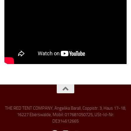
THE RED TENT COMPANY, Angelika Barall, Coppistr. 3, Haus 17-18,
16227 Eberswalde, Mobil: 017681050725, USt-Id-Nr:
DE314612665