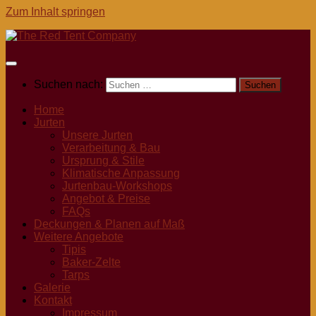
Zum Inhalt springen
Suchen nach:
Home
Jurten
Unsere Jurten
Verarbeitung & Bau
Ursprung & Stile
Klimatische Anpassung
Jurtenbau-Workshops
Angebot & Preise
FAQs
Deckungen & Planen auf Maß
Weitere Angebote
Tipis
Baker-Zelte
Tarps
Galerie
Kontakt
Impressum