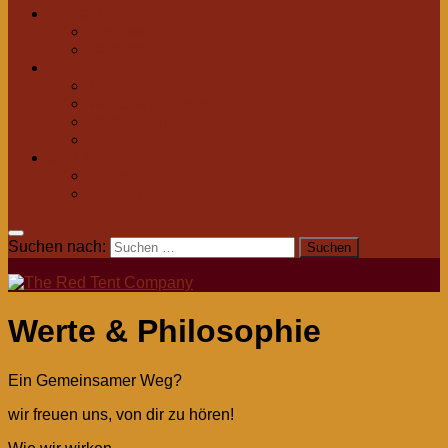
Kontakt
Impressum
Datenschutz
Über
Team
Werte & Philosophie
Materialien
Rote Zelte
DE | EN
Deutsch
English
Suchen nach:
Werte & Philosophie
Ein Gemeinsamer Weg?
wir freuen uns, von dir zu hören!