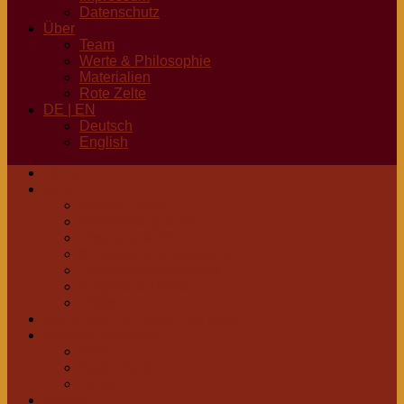
Datenschutz
Über
Team
Werte & Philosophie
Materialien
Rote Zelte
DE | EN
Deutsch
English
Home
Jurten
Unsere Jurten
Verarbeitung & Bau
Ursprung & Stile
Klimatische Anpassung
Jurtenbau-Workshops
Angebot & Preise
FAQs
Deckungen & Planen auf Maß
Weitere Angebote
Tipis
Baker-Zelte
Tarps
Galerie