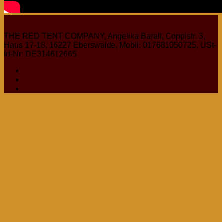
THE RED TENT COMPANY, Angelika Barall, Coppistr. 3,
Haus 17-18, 16227 Eberswalde, Mobil: 017681050725, USt-
Id-Nr: DE314612665