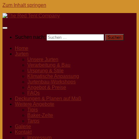
Zum Inhalt springen
Suchen nach:
Home
Jurten
Unsere Jurten
Verarbeitung & Bau
Ursprung & Stile
Klimatische Anpassung
Jurtenbau-Workshops
Angebot & Preise
FAQs
Deckungen & Planen auf Maß
Weitere Angebote
Tipis
Baker-Zelte
Tarps
Galerie
Kontakt
Impressum