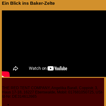
Ein Blick ins Baker-Zelte
THE RED TENT COMPANY, Angelika Barall, Coppistr. 3,
Haus 17-18, 16227 Eberswalde, Mobil: 017681050725, USt-
Id-Nr: DE314612665