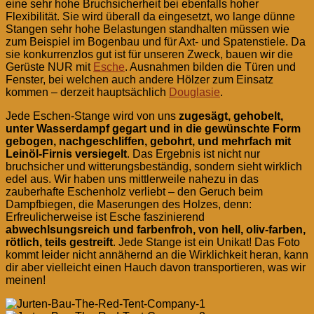
eine sehr hohe Bruchsicherheit bei ebenfalls hoher
Flexibilität. Sie wird überall da eingesetzt, wo lange dünne
Stangen sehr hohe Belastungen standhalten müssen wie
zum Beispiel im Bogenbau und für Axt- und Spatenstiele. Da
sie konkurrenzlos gut ist für unseren Zweck, bauen wir die
Gerüste NUR mit
Esche
. Ausnahmen bilden die Türen und
Fenster, bei welchen auch andere Hölzer zum Einsatz
kommen – derzeit hauptsächlich
Douglasie
.
Jede Eschen-Stange wird von uns
zugesägt, gehobelt,
unter Wasserdampf gegart und in die gewünschte Form
gebogen, nachgeschliffen, gebohrt, und mehrfach mit
Leinöl-Firnis versiegelt
. Das Ergebnis ist nicht nur
bruchsicher und witterungsbeständig, sondern sieht wirklich
edel aus. Wir haben uns mittlerweile nahezu in das
zauberhafte Eschenholz verliebt – den Geruch beim
Dampfbiegen, die Maserungen des Holzes, denn:
Erfreulicherweise ist Esche faszinierend
abwechlsungsreich und farbenfroh, von hell, oliv-farben,
rötlich, teils gestreift
. Jede Stange ist ein Unikat! Das Foto
kommt leider nicht annähernd an die Wirklichkeit heran, kann
dir aber vielleicht einen Hauch davon transportieren, was wir
meinen!