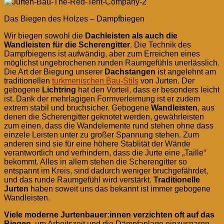
Das Biegen des Holzes – Dampfbiegen
Wir biegen sowohl die
Dachleisten als auch die
Wandleisten für die Scherengitter
. Die Technik des
Dampfbiegens ist aufwändig, aber zum Erreichen eines
möglichst ungebrochenen runden Raumgefühls unerlässlich.
Die Art der Biegung unserer
Dachstangen
ist angelehnt am
traditionellen
turkmenischen Bau-Stils
von Jurten. Der
gebogene
Lichtring
hat den Vorteil, dass er besonders leicht
ist. Dank der mehrlagigen Formverleimung ist er zudem
extrem stabil und bruchsicher. Gebogene
Wandleisten
, aus
denen die Scherengitter geknotet werden, gewährleisten
zum einen, dass die Wandelemente rund stehen ohne dass
einzele Leisten unter zu großer Spannung stehen. Zum
anderen sind sie für eine höhere Stablität der Wände
verantwortlich und verhindern, dass die Jurte eine „Taille“
bekommt. Alles in allem stehen die Scherengitter so
entspannt im Kreis, sind dadurch weniger bruchgefährdet,
und das runde Raumgefühl wird verstärkt.
Traditionelle
Jurten
haben soweit uns das bekannt ist immer gebogene
Wandleisten.
Viele moderne Jurtenbauer:innen verzichten oft auf das
Biegen
, um Arbeitszeit und die Dämpfanlage einzusparen.