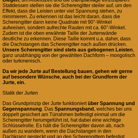
Stattdessen stellen sie die Scherengitter steiler auf, um den
Effekt, dass die Leisten unter viel Spannung stehen, zu
minimieren. Zu erkennen ist das leicht daran, dass die
Scherengitter dann keine Quadrate mit 90°-Winkel
aufweisen, sondern aufrechte Rauten mit ca. 60°-Winkel.
Zudem ist die oben erwähnte Taille der Jurtenwände
deutliche zu erkennen. Diese Taille kommt u.a. daher, dass
die Dachstangen das Scherengitter nach außen drücken.
Unsere Scherengitter sind stets aus gebogenen Leisten
,
ganz unabhängig von der gewählten Dachform – mongolisch
oder turkmenisch.
Da wir jede Jurte auf Bestellung bauen, gehen wir gerne
auf besondere Wünsche, auch bei der Grundform der
Jurte, ein.
Statik der Jurten
Das Grundprinzip der Jurte funktioniert
über Spannung und
Gegenspannung
. Das
Spannungsband
, welches bei uns
doppelt gesichert am Türrahmen befestigt einmal um die
Scherengitter herumgeführt ist, hat dabei eine wichtige
Schlüsselrolle. Es hält die Scherengitter davon ab, nach
außen zu wandern, wenn die Dachstangen in den
Dachkranz gesteckt und an den Scherengittern befestigt