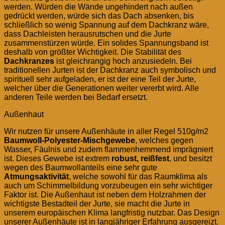
werden. Würden die Wände ungehindert nach außen
gedrückt werden, würde sich das Dach absenken, bis
schließlich so wenig Spannung auf dem Dachkranz wäre,
dass Dachleisten herausrutschen und die Jurte
zusammenstürzen würde. Ein solides Spannungsband ist
deshalb von größter Wichtigkeit. Die Stabilität des
Dachkranzes
ist gleichrangig hoch anzusiedeln. Bei
traditionellen Jurten ist der Dachkranz auch symbolisch und
spirituell sehr aufgeladen, er ist der eine Teil der Jurte,
welcher über die Generationen weiter vererbt wird. Alle
anderen Teile werden bei Bedarf ersetzt.
Außenhaut
Wir nutzen für unsere Außenhäute in aller Regel 510g/m2
Baumwoll-Polyester-Mischgewebe
, welches gegen
Wasser, Fäulnis und zudem flammenhemmend imprägniert
ist. Dieses Gewebe ist extrem
robust, reißfest
, und besitzt
wegen des Baumwollanteils eine sehr gute
Atmungsaktivität
, welche sowohl für das Raumklima als
auch um Schimmelbildung vorzubeugen ein sehr wichtiger
Faktor ist. Die Außenhaut ist neben dem Holzrahmen der
wichtigste Bestadteil der Jurte, sie macht die Jurte in
unserem europäischen Klima langfristig nutzbar. Das Design
unserer Außenhäute ist in langjähriger Erfahrung ausgereizt.