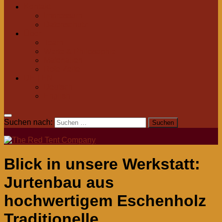
Kontakt
Impressum
Datenschutz
Über
Team
Werte & Philosophie
Materialien
Rote Zelte
DE | EN
Deutsch
English
Suchen nach:
Blick in unsere Werkstatt:
Jurtenbau aus
hochwertigem Eschenholz
Traditionelle