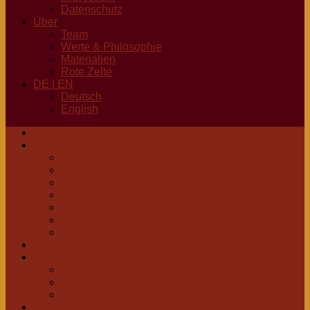
Datenschutz
Über
Team
Werte & Philosophie
Materialien
Rote Zelte
DE | EN
Deutsch
English
Home
Jurten
Unsere Jurten
Verarbeitung & Bau
Ursprung & Stile
Klimatische Anpassung
Jurtenbau-Workshops
Angebot & Preise
FAQs
Deckungen & Planen auf Maß
Weitere Angebote
Tipis
Baker-Zelte
Tarps
Galerie